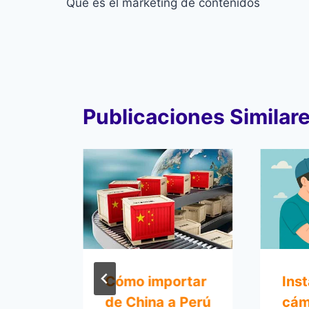
Qué es el marketing de contenidos
de
entradas
Publicaciones Similar
Cómo importar
Ins
 de
de China a Perú
cám